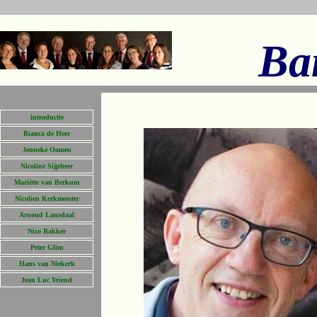
Ba
introductie
Bianca de Heer
Jenneke Oomen
Nicoline Sijpheer
Mariëtte van Berkum
Nicolien Kerkmeester
Arnoud Lansdaal
Nico Bakker
Peter Glim
Hans van Niekerk
Jean Luc Vriend