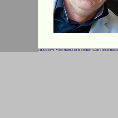
Bamestra Nova - vocaal ensemble uit de Beemster ©2018 | info@bamestra